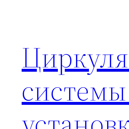
Перейти
к
содержимому
Циркул
системы
установ