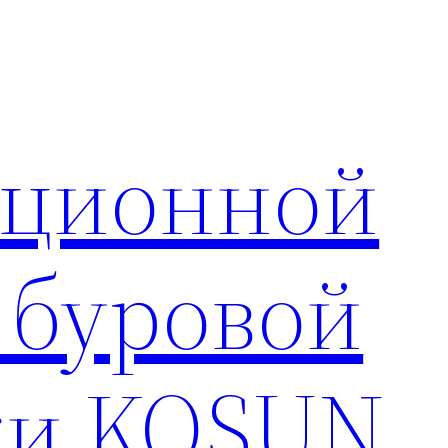
яционной
 буровой
ки KOSUN