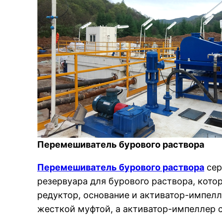
Перемешиватель бурового раствора
Перемешиватель бурового раствора
сер
резервуара для бурового раствора, кото
редуктор, основание и активатор-импелл
жесткой муфтой, а активатор-импеллер с