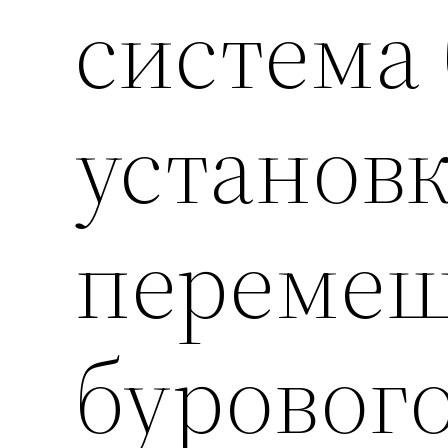
система
установ
перемеш
бурового