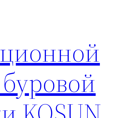
яционной
 буровой
ки KOSUN