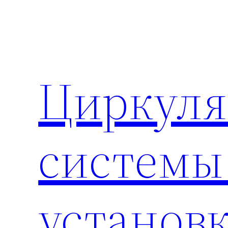
Перейти
к
содержимому
Циркул
системы
установ