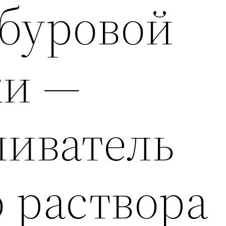
 буровой
ки —
иватель
 раствора