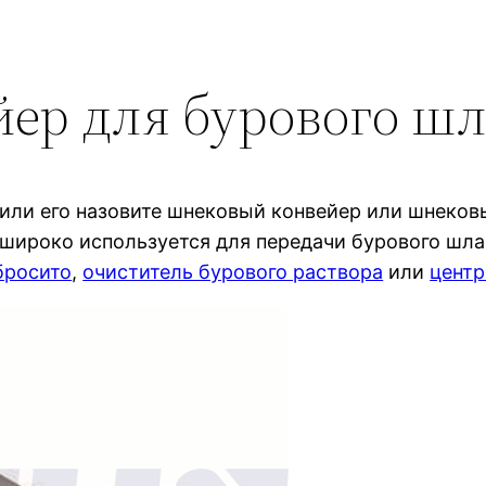
йер для бурового ш
или его назовите шнековый конвейер или шнеков
широко используется для передачи бурового шла
бросито
,
очиститель бурового раствора
или
центр