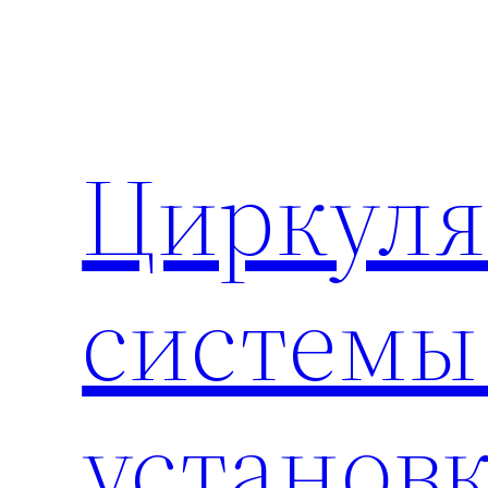
Перейти
к
содержимому
Циркул
системы
установ