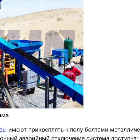
ама
еры
имеют прикреплять к полу болтами металлич
онный аварийный отключение система доступна;