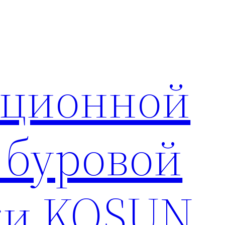
яционной
 буровой
ки KOSUN